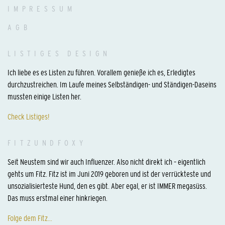
IMPRESSUM
AGB
LISTIGES DESIGN
Ich liebe es es Listen zu führen. Vorallem genieße ich es, Erledigtes
durchzustreichen. Im Laufe meines Selbständigen- und Ständigen-Daseins
mussten einige Listen her.
Check Listiges!
FITZUNDFOXY
Seit Neustem sind wir auch Influenzer. Also nicht direkt ich – eigentlich
gehts um Fitz. Fitz ist im Juni 2019 geboren und ist der verrückteste und
unsozialisierteste Hund, den es gibt. Aber egal, er ist IMMER megasüss.
Das muss erstmal einer hinkriegen.
Folge dem Fitz…